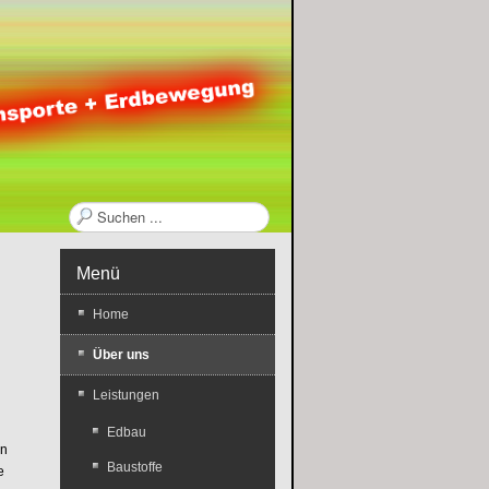
suchen...
Menü
Home
Über uns
Leistungen
Edbau
en
Baustoffe
e