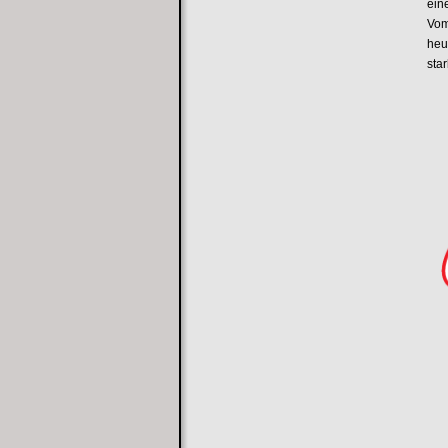
ein
Vom
heu
star