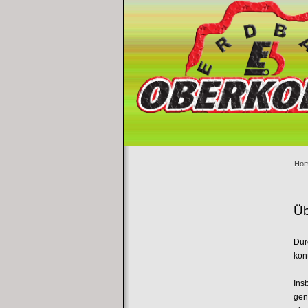
Ho
Üb
Dur
kon
Ins
gen